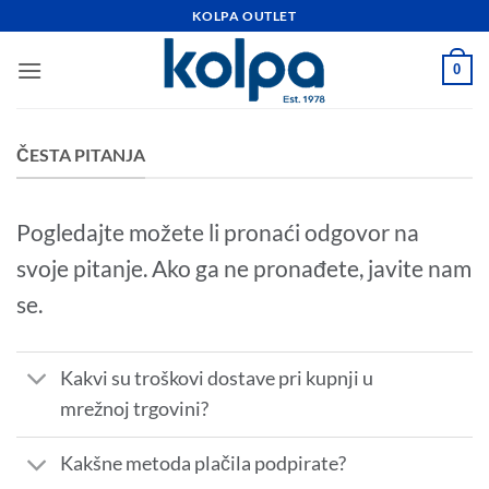
Skip
KOLPA OUTLET
to
content
0
ČESTA PITANJA
Pogledajte možete li pronaći odgovor na
svoje pitanje. Ako ga ne pronađete, javite nam
se.
Kakvi su troškovi dostave pri kupnji u
mrežnoj trgovini?
Kakšne metoda plačila podpirate?