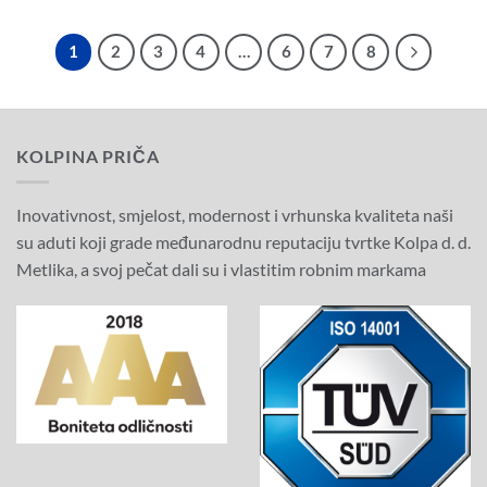
bila
je:
bila
je:
je:
432,00€
je:
432,00€
720,00€
(3.254,90
720,00€
(3.254,90
(5.424,84
HRK).
(5.424,84
HRK).
1
2
3
4
…
6
7
8
HRK).
HRK).
KOLPINA PRIČA
Inovativnost, smjelost, modernost i vrhunska kvaliteta naši
su aduti koji grade međunarodnu reputaciju tvrtke Kolpa d. d.
Metlika, a svoj pečat dali su i vlastitim robnim markama