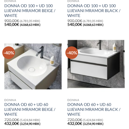
DONNA
DONNA
DONNA OD 100 + UD 100
DONNA OD 100 + UD 100
LIJEVANI MRAMOR BEIGE /
LIJEVANI MRAMOR BLACK /
WHITE
WHITE
900,00
€
900,00
€
(6.781,05 HRK)
(6.781,05 HRK)
Izvorna
Trenutna
Izvorna
Trenutna
540,00
€
540,00
€
(4.068,63 HRK)
(4.068,63 HRK)
cijena
cijena
cijena
cijena
bila
je:
bila
je:
je:
540,00€
je:
540,00€
900,00€
(4.068,63
900,00€
(4.068,63
(6.781,05
HRK).
(6.781,05
HRK).
HRK).
HRK).
-40%
-40%
DONNA
DONNA
DONNA OD 60 + UD 60
DONNA OD 60 + UD 60
LIJEVANI MRAMOR BEIGE /
LIJEVANI MRAMOR BLACK /
WHITE
WHITE
720,00
€
720,00
€
(5.424,84 HRK)
(5.424,84 HRK)
Izvorna
Trenutna
Izvorna
Trenutna
432,00
€
432,00
€
(3.254,90 HRK)
(3.254,90 HRK)
cijena
cijena
cijena
cijena