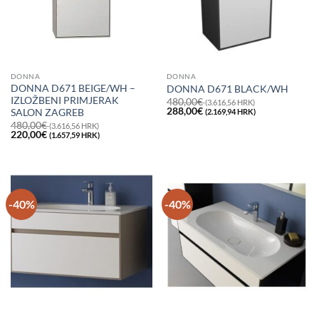
DONNA
DONNA
DONNA D671 BEIGE/WH –
DONNA D671 BLACK/WH
IZLOŽBENI PRIMJERAK
480,00
€
(3.616,56 HRK)
Izvorna
Trenutna
288,00
€
SALON ZAGREB
(2.169,94 HRK)
cijena
cijena
480,00
€
(3.616,56 HRK)
bila
je:
Izvorna
Trenutna
220,00
€
(1.657,59 HRK)
je:
288,00€
cijena
cijena
480,00€
(2.169,94
bila
je:
(3.616,56
HRK).
je:
220,00€
HRK).
480,00€
(1.657,59
(3.616,56
HRK).
HRK).
-40%
-40%