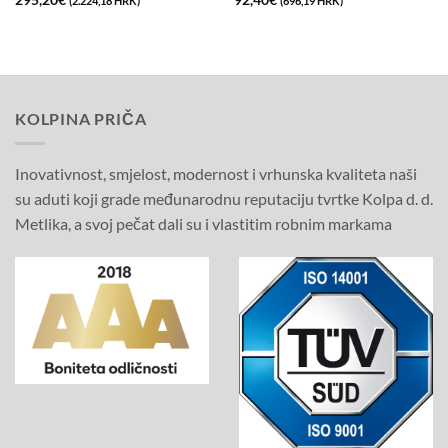
(2.224,18 HRK)
(696,19 HRK)
cijena
cijena
cijena
cijena
bila
je:
bila
je:
je:
295,20€
je:
92,40€
492,00€
(2.224,18
154,00€
(696,19
(3.706,97
HRK).
(1.160,31
HRK).
HRK).
HRK).
KOLPINA PRIČA
Inovativnost, smjelost, modernost i vrhunska kvaliteta naši
su aduti koji grade međunarodnu reputaciju tvrtke Kolpa d. d.
Metlika, a svoj pečat dali su i vlastitim robnim markama