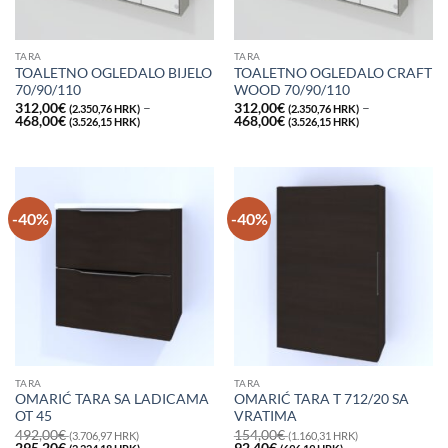
TARA
TARA
TOALETNO OGLEDALO BIJELO
TOALETNO OGLEDALO CRAFT
70/90/110
WOOD 70/90/110
312,00
€
–
312,00
€
–
(2.350,76 HRK)
(2.350,76 HRK)
Raspon
Raspon
468,00
€
468,00
€
(3.526,15 HRK)
(3.526,15 HRK)
cijena:
cijena:
od
od
312,00€
312,00€
(2.350,76
(2.350,76
HRK)
HRK)
do
do
468,00€
468,00€
-40%
-40%
(3.526,15
(3.526,15
HRK)
HRK)
TARA
TARA
OMARIĆ TARA SA LADICAMA
OMARIĆ TARA T 712/20 SA
OT 45
VRATIMA
492,00
€
154,00
€
(3.706,97 HRK)
(1.160,31 HRK)
Izvorna
Trenutna
Izvorna
Trenutna
295,20
€
92,40
€