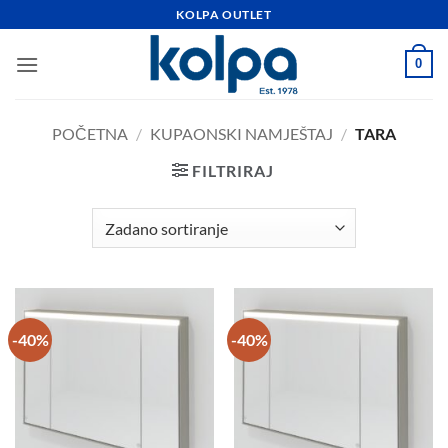
Skip
KOLPA OUTLET
to
content
0
POČETNA
/
KUPAONSKI NAMJEŠTAJ
/
TARA
FILTRIRAJ
-40%
-40%