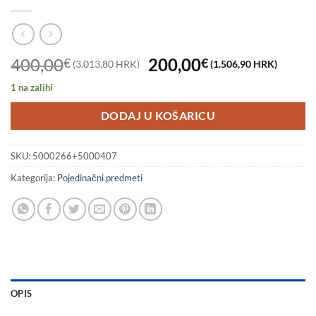
Izvorna
Tren
400,00
200,00
€
€
(3.013,80 HRK)
(1.506,90 HRK)
cijena
cijen
1 na zalihi
bila
je:
je:
200,
DODAJ U KOŠARICU
400,00€
(1.5
(3.013,80
HRK)
SKU:
5000266+5000407
HRK).
Kategorija:
Pojedinačni predmeti
OPIS