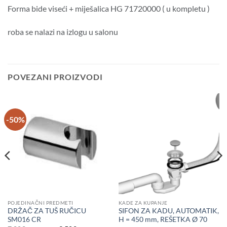
Forma bide viseći + miješalica HG 71720000 ( u kompletu )
roba se nalazi na izlogu u salonu
POVEZANI PROIZVODI
-50%
POJEDINAČNI PREDMETI
KADE ZA KUPANJE
DRŽAČ ZA TUŠ RUČICU
SIFON ZA KADU, AUTOMATIK,
SM016 CR
H = 450 mm, REŠETKA Ø 70