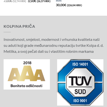
mm
renutna
Izvorna
Trenutna
7,00
€
3,50
€
(52,74 HRK)
(26,37 HRK)
ijena
cijena
cijena
30,00
€
(226,04 HRK)
e:
bila
je:
,90€
je:
3,50€
36,92
7,00€
(26,37
RK).
(52,74
HRK).
HRK).
KOLPINA PRIČA
Inovativnost, smjelost, modernost i vrhunska kvaliteta naši
su aduti koji grade međunarodnu reputaciju tvrtke Kolpa d. d.
Metlika, a svoj pečat dali su i vlastitim robnim markama