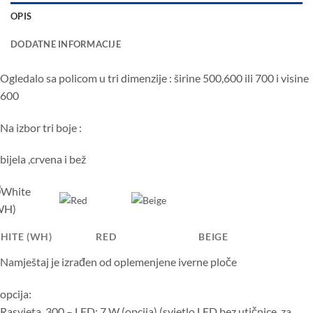
OPIS
DODATNE INFORMACIJE
Ogledalo sa policom u tri dimenzije : širine 500,600 ili 700 i visine
600
Na izbor tri boje :
bijela ,crvena i bež
WHITE (WH) RED BEIGE
Namještaj je izrađen od oplemenjene iverne ploče
opcija:
Rasvjeta 300 – LED: 7 W (opcija) (svjetlo LED bez utičnice za