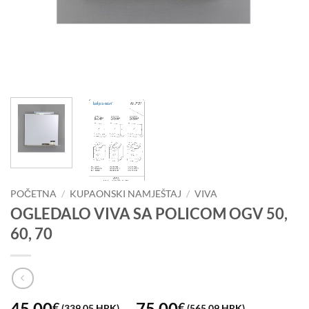
POČETNA
/
KUPAONSKI NAMJEŠTAJ
/
VIVA
OGLEDALO VIVA SA POLICOM OGV 50,
60, 70
Raspon
45,00
–
75,00
€
€
(339,05 HRK)
(565,09 HRK)