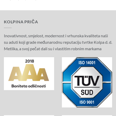
bila
je:
cijena
cijena
je:
336,00€
bila
je:
560,00€
(2.531,59
je:
402,00€
(4.219,32
HRK).
670,00€
(3.028,87
HRK).
(5.048,12
HRK).
HRK).
KOLPINA PRIČA
Inovativnost, smjelost, modernost i vrhunska kvaliteta naši
su aduti koji grade međunarodnu reputaciju tvrtke Kolpa d. d.
Metlika, a svoj pečat dali su i vlastitim robnim markama