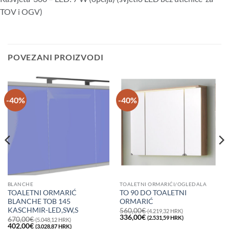
TOV i OGV)
POVEZANI PROIZVODI
-40%
-40%
BLANCHE
TOALETNI ORMARIĆI/OGLEDALA
TOALETNI ORMARIĆ
TO 90 DO TOALETNI
BLANCHE TOB 145
ORMARIĆ
KASCHMIR-LED,SW,S
560,00
€
(4.219,32 HRK)
Izvorna
Trenutna
336,00
€
(2.531,59 HRK)
670,00
€
(5.048,12 HRK)
cijena
cijena
Izvorna
Trenutna
402,00
€
(3.028,87 HRK)