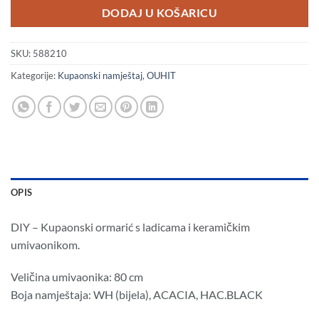
je:
213,
DODAJ U KOŠARICU
355,00€
(1.6
(2.674,75
HRK)
HRK).
SKU:
588210
Kategorije:
Kupaonski namještaj
,
OUHIT
OPIS
DIY – Kupaonski ormarić s ladicama i keramičkim
umivaonikom.
Veličina umivaonika: 80 cm
Boja namještaja: WH (bijela), ACACIA, HAC.BLACK