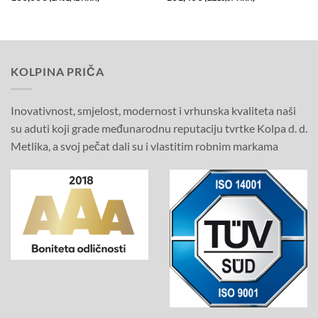
cijena
cijena
cijena
cijena
bila
je:
bila
je:
je:
186,00€
je:
161,40€
310,00€
(1.401,42
269,00€
(1.216,07
(2.335,70
HRK).
(2.026,78
HRK).
HRK).
HRK).
KOLPINA PRIČA
Inovativnost, smjelost, modernost i vrhunska kvaliteta naši
su aduti koji grade međunarodnu reputaciju tvrtke Kolpa d. d.
Metlika, a svoj pečat dali su i vlastitim robnim markama