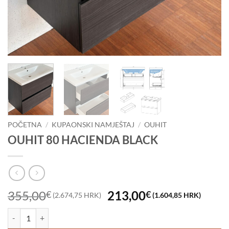
POČETNA
/
KUPAONSKI NAMJEŠTAJ
/
OUHIT
OUHIT 80 HACIENDA BLACK
Izvorna
Tren
355,00
213,00
€
€
(2.674,75 HRK)
(1.604,85 HRK)
cijena
cijen
OUHIT 80 HACIENDA BLACK količina
bila
je: