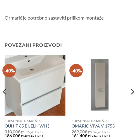
Ormarić je potrebno sastaviti prilikom montaže
POVEZANI PROIZVODI
-40%
-40%
KUPAONSKI NAMJEŠTAJ
KUPAONSKI NAMJEŠTAJ
OUHIT 65 BIJELI ( WH )
OMARIĆ VIVA V 1753
310,00
€
269,00
€
(2.335,70 HRK)
(2.026,78 HRK)
Izvorna
Trenutna
Izvorna
Trenutna
186,00
€
161,40
€
(1.401,42 HRK)
(1.216,07 HRK)