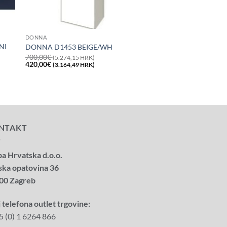
DONNA
NI
DONNA D1453 BEIGE/WH
700,00
€
(5.274,15 HRK)
Izvorna
Trenutna
420,00
€
(3.164,49 HRK)
cijena
cijena
bila
je:
je:
420,00€
700,00€
(3.164,49
(5.274,15
HRK).
HRK).
NTAKT
a Hrvatska d.o.o.
ska opatovina 36
00 Zagreb
 telefona outlet trgovine:
5 (0) 1 6264 866