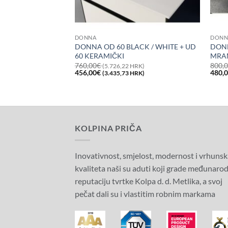
DONNA
DONN
D 60 LIJEVANI
DONNA OD 60 BLACK / WHITE + UD
DONN
 WHITE
60 KERAMIČKI
MRAM
760,00
€
800,
RK)
(5.726,22 HRK)
Trenutna
Izvorna
Trenutna
Izvor
456,00
€
480,
RK)
(3.435,73 HRK)
cijena
cijena
cijena
cijen
je:
bila
je:
bila
432,00€
je:
456,00€
je:
(3.254,90
760,00€
(3.435,73
800,
HRK).
(5.726,22
HRK).
(6.02
HRK).
HRK)
KOLPINA PRIČA
Inovativnost, smjelost, modernost i vrhunsk
kvaliteta naši su aduti koji grade međunaro
reputaciju tvrtke Kolpa d. d. Metlika, a svoj
pečat dali su i vlastitim robnim markama