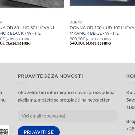
A
DONNA
A OD 80 + UD 80 LIJEVANI
DONNA OD 100 + UD 100 LIJEVA
OR BLACK / WHITE
MRAMOR BEIGE / WHITE
00
€
900,00
€
(6.027,60 HRK)
(6.781,05 HRK)
na
Trenutna
Izvorna
Trenutna
00
€
540,00
€
(3.616,56 HRK)
(4.068,63 HRK)
a
cijena
cijena
cijena
je:
bila
je:
480,00€
je:
540,00€
00€
(3.616,56
900,00€
(4.068,63
7,60
HRK).
(6.781,05
HRK).
.
HRK).
PRIJAVITE SE ZA NOVOSTI
KO
a
Ako želite biti informirani o novim proizvodima i
Kolp
dnu
akcijama, možete se pretplatiti na newsletter
Sav
100
Broj
+38