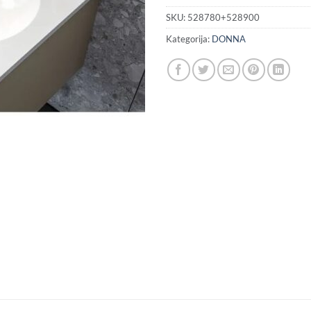
(
H
SKU:
528780+528900
Kategorija:
DONNA