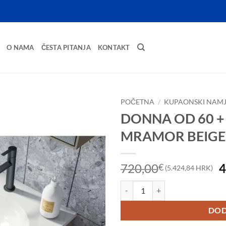
O NAMA
ČESTA PITANJA
KONTAKT
POČETNA
/
KUPAONSKI NAMJ
DONNA OD 60 + 
MRAMOR BEIGE 
I
720,00
4
€
(5.424,84 HRK)
c
DONNA OD 60 + UD 60 LIJEVANI
b
j
DOD
7