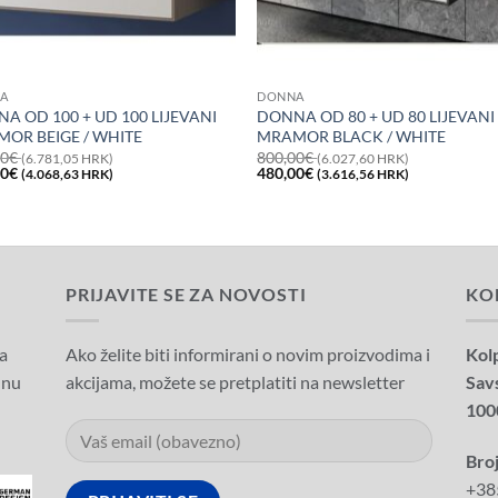
A
DONNA
A OD 100 + UD 100 LIJEVANI
DONNA OD 80 + UD 80 LIJEVANI
OR BEIGE / WHITE
MRAMOR BLACK / WHITE
00
€
800,00
€
(6.781,05 HRK)
(6.027,60 HRK)
na
Trenutna
Izvorna
Trenutna
00
€
480,00
€
(4.068,63 HRK)
(3.616,56 HRK)
a
cijena
cijena
cijena
je:
bila
je:
540,00€
je:
480,00€
00€
(4.068,63
800,00€
(3.616,56
1,05
HRK).
(6.027,60
HRK).
.
HRK).
PRIJAVITE SE ZA NOVOSTI
KO
a
Ako želite biti informirani o novim proizvodima i
Kolp
dnu
akcijama, možete se pretplatiti na newsletter
Sav
100
Broj
+38