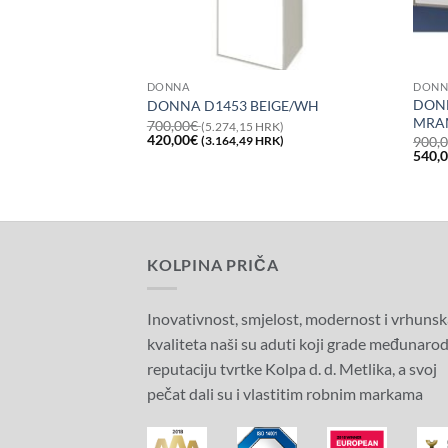
DONNA
DONN
GE / WHITE + UD
DONN
DONNA D1453 BEIGE/WH
MRAM
700,00
€
(5.274,15 HRK)
Izvorna
Trenutna
420,00
€
900,
(3.164,49 HRK)
RK)
cijena
cijena
Trenutna
Izvor
540,
RK)
bila
je:
cijena
cijen
je:
420,00€
je:
bila
700,00€
(3.164,49
456,00€
je:
(5.274,15
HRK).
(3.435,73
900,
HRK).
HRK).
(6.78
HRK)
KOLPINA PRIČA
Inovativnost, smjelost, modernost i vrhunsk
kvaliteta naši su aduti koji grade međunaro
reputaciju tvrtke Kolpa d. d. Metlika, a svoj
pečat dali su i vlastitim robnim markama