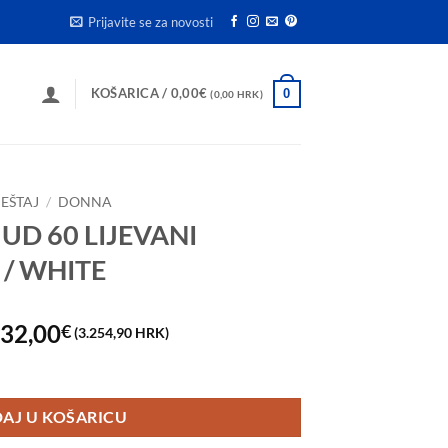
Prijavite se za novosti
KOŠARICA /
0,00
€
0
(0,00 HRK)
EŠTAJ
/
DONNA
UD 60 LIJEVANI
/ WHITE
zvorna
Trenutna
32,00
€
(3.254,90 HRK)
ijena
cijena
 MRAMOR BEIGE / WHITE količina
ila
je:
e:
432,00€
AJ U KOŠARICU
20,00€
(3.254,90