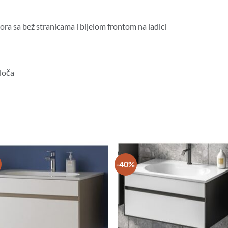
a sa bež stranicama i bijelom frontom na ladici
loča
-40%