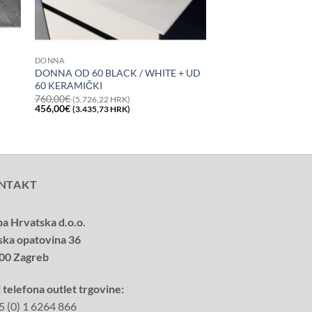
DONNA
DONNA OD 60 BLACK / WHITE + UD
60 KERAMIČKI
760,00
€
(5.726,22 HRK)
Izvorna
Trenutna
456,00
€
(3.435,73 HRK)
cijena
cijena
bila
je:
je:
456,00€
760,00€
(3.435,73
(5.726,22
HRK).
HRK).
NTAKT
a Hrvatska d.o.o.
ska opatovina 36
00 Zagreb
 telefona outlet trgovine:
5 (0) 1 6264 866