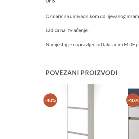
OPIS
Ormarić sa umivaonikom od lijevanog mramor
Ladica na izvlačenje.
Namještaj je napravljen od lakiranim MDF p
POVEZANI PROIZVODI
-40%
-40%