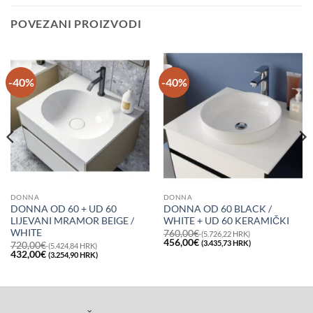
POVEZANI PROIZVODI
-40%
-40%
DONNA
DONNA
DONNA OD 60 + UD 60
DONNA OD 60 BLACK /
LIJEVANI MRAMOR BEIGE /
WHITE + UD 60 KERAMIČKI
WHITE
760,00
€
(5.726,22 HRK)
Izvorna
Trenutna
456,00
€
(3.435,73 HRK)
720,00
€
(5.424,84 HRK)
cijena
cijena
Izvorna
Trenutna
432,00
€
(3.254,90 HRK)
bila
je:
cijena
cijena
je:
456,00€
bila
je:
760,00€
(3.435,73
je:
432,00€
(5.726,22
HRK).
720,00€
(3.254,90
HRK).
(5.424,84
HRK).
HRK).