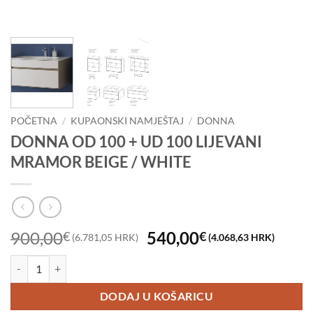
POČETNA
/
KUPAONSKI NAMJEŠTAJ
/
DONNA
DONNA OD 100 + UD 100 LIJEVANI
MRAMOR BEIGE / WHITE
Izvorna
Tren
900,00
540,00
€
€
(6.781,05 HRK)
(4.068,63 HRK)
cijena
cijen
DONNA OD 100 + UD 100 LIJEVANI MRAMOR BEIGE / WHITE količi
bila
je:
je:
540,
DODAJ U KOŠARICU
900,00€
(4.0