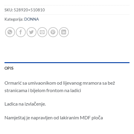
(6.781,05
HRK)
HRK).
SKU:
528920+510810
Kategorija:
DONNA
OPIS
Ormarić sa umivaonikom od lijevanog mramora sa bež
stranicama i bijelom frontom na ladici
Ladica na izvlačenje.
Namještaj je napravljen od lakiranim MDF ploča