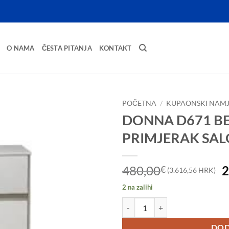
O NAMA
ČESTA PITANJA
KONTAKT
POČETNA
/
KUPAONSKI NAMJ
DONNA D671 BE
PRIMJERAK SA
I
480,00
2
€
(3.616,56 HRK)
c
2 na zalihi
b
DONNA D671 BEIGE/WH - IZLOŽ
j
4
DOD