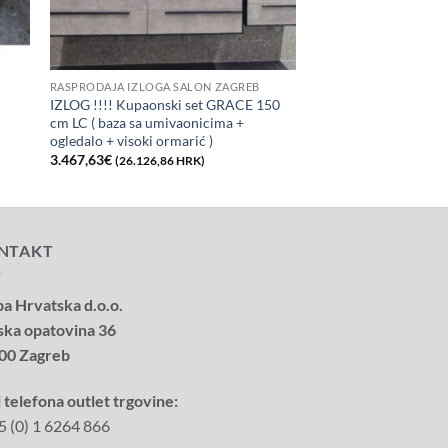
RASPRODAJA IZLOGA SALON ZAGREB
IZLOG !!!! Kupaonski set GRACE 150
cm LC ( baza sa umivaonicima +
ogledalo + visoki ormarić )
3.467,63
€
(26.126,86 HRK)
NTAKT
a Hrvatska d.o.o.
ska opatovina 36
00 Zagreb
 telefona outlet trgovine:
5 (0) 1 6264 866