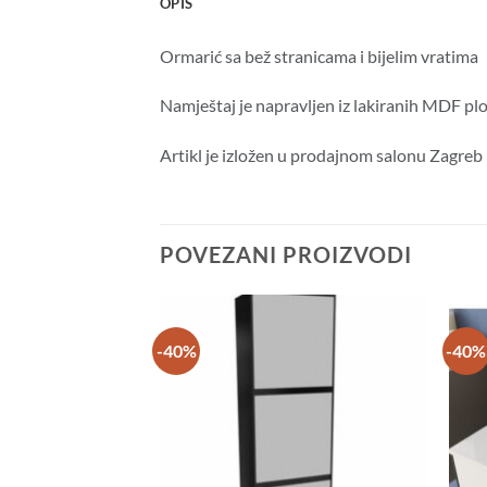
OPIS
Ormarić sa bež stranicama i bijelim vratima
Namještaj je napravljen iz lakiranih MDF pl
Artikl je izložen u prodajnom salonu Zagreb
POVEZANI PROIZVODI
-40%
-40%