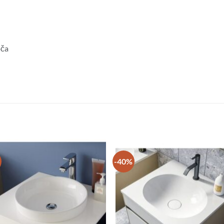
oča
-40%