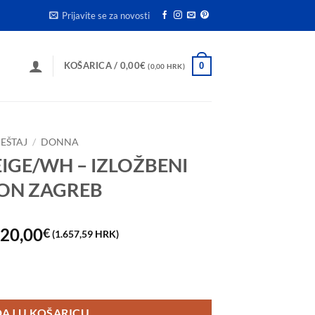
Prijavite se za novosti
KOŠARICA /
0,00
€
0
(0,00 HRK)
EŠTAJ
/
DONNA
IGE/WH – IZLOŽBENI
LON ZAGREB
zvorna
Trenutna
20,00
€
(1.657,59 HRK)
ijena
cijena
ila
je:
BENI PRIMJERAK SALON ZAGREB količina
e:
220,00€
80,00€
(1.657,59
AJ U KOŠARICU