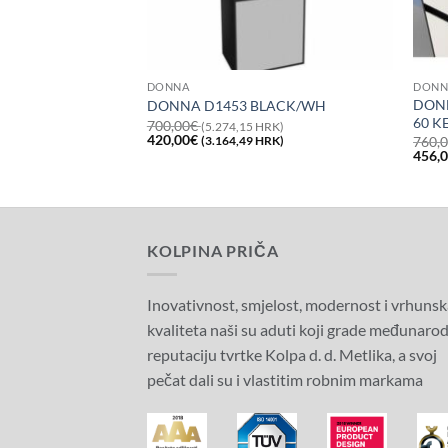
 SALON ZAGREB
DONNA
DONN
GLORIA FS
DONN
DONNA D1453 BLACK/WH
X80
60 K
700,00
€
(5.274,15 HRK)
Izvorna
Trenutna
420,00
€
760,
(3.164,49 HRK)
0 HRK)
cijena
cijena
Izvor
456,
bila
je:
cijen
je:
420,00€
bila
700,00€
(3.164,49
je:
(5.274,15
HRK).
760,
HRK).
(5.72
HRK)
KOLPINA PRIČA
Inovativnost, smjelost, modernost i vrhunsk
kvaliteta naši su aduti koji grade međunaro
reputaciju tvrtke Kolpa d. d. Metlika, a svoj
pečat dali su i vlastitim robnim markama