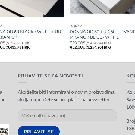
A
DONNA
A OD 60 BLACK / WHITE + UD
DONNA OD 60 + UD 60 LIJEVANI
ERAMIČKI
MRAMOR BEIGE / WHITE
00
€
720,00
€
(5.726,22 HRK)
(5.424,84 HRK)
na
Trenutna
Izvorna
Trenutna
00
€
432,00
€
(3.435,73 HRK)
(3.254,90 HRK)
a
cijena
cijena
cijena
je:
bila
je:
456,00€
je:
432,00€
00€
(3.435,73
720,00€
(3.254,90
6,22
HRK).
(5.424,84
HRK).
.
HRK).
PRIJAVITE SE ZA NOVOSTI
KO
a
Ako želite biti informirani o novim proizvodima i
Kolp
dnu
akcijama, možete se pretplatiti na newsletter
Sav
100
Broj
+38