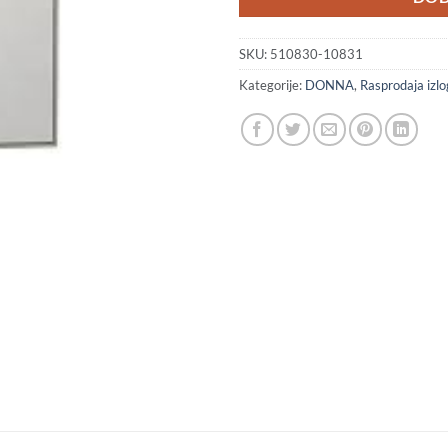
(
H
SKU:
510830-10831
Kategorije:
DONNA
,
Rasprodaja iz